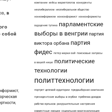
компании
кейсы маркетологов
конкуренты
неолиберализм
неолиберальное общество
ов,
в
нонкомформизм
нонконформист
нонконформисты
парламентские
ощущение тупика
ого
выборы в венгрии
о собой
партия
партия
виктора орбана
фидес
петер марки-зай
поисковые запросы
политические
в вашей нише
технологии
политтехнологии
портрет целевой аудитории
предвыборная кампания
нформист
,
орческая
президентские выборы в сербии
проблема доходов
ертности
,
рабство ярлыков
разрушительные настроения
совместные эмоции
социальная маргинализация