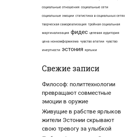
социальные отношения
социальные сети
социальные эмоции
статистика в социальных сетях
творческая самореализация
тройная социальная
фидес
маргинализация
целевая аудитория
цена нонкомформизма
чувство апатии
чувство
эстония
инертности
ярлыки
Свежие записи
Философ: политтехнологии
превращают совместные
эмоции в оружие
Живущие в рабстве ярлыков
жители Эстонии скрывают
свою тревогу за улыбкой