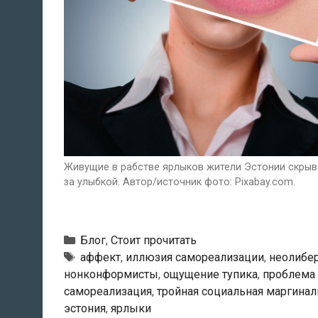
Живущие в рабстве ярлыков жители Эстонии скрыв
за улыбкой. Автор/источник фото: Pixabay.com.
Рубрики
Блог
,
Стоит прочитать
Метки
аффект
,
иллюзия самореализации
,
неолибе
нонконформисты
,
ощущение тупика
,
проблема
самореализация
,
тройная социальная маргинал
эстония
,
ярлыки