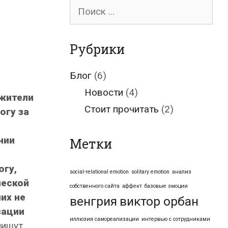
Поиск
для:
Рубрики
Блог
(6)
Новости
(4)
жители
Стоит прочитать
(2)
огу за
нии
Метки
огу,
social-relational emotion
solitary emotion
анализ
ческой
собственного сайта
аффект
базовые эмоции
их не
венгрия
виктор орбан
зации
иллюзия самореализации
интервью с сотрудниками
 пишут