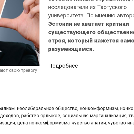
исследователи из Тартуского
университета. По мнению автор
Эстонии не хватает критики
существующего общественн
строя, который кажется сам
разумеющимся.
Живущие
Подробнее
ают свою тревогу
в
рабстве
ярлыков
жители
Эстонии
рализм
,
неолиберальное общество
,
нонкомформизм
,
нонко
скрывают
 доходов
,
рабство ярлыков
,
социальная маргинализация
,
тв
изация
,
цена нонкомформизма
,
чувство апатии
,
чувство ин
свою
тревогу