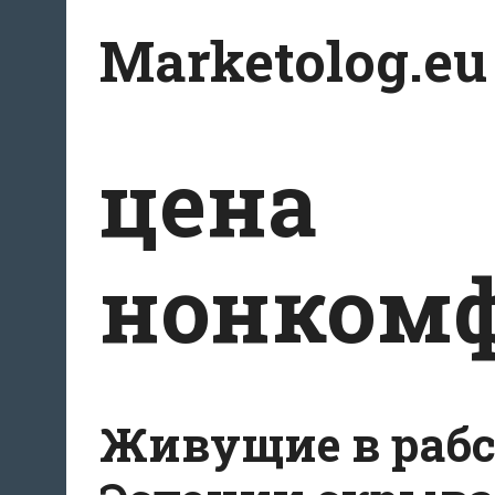
Перейти
Marketolog.eu
к
содержимому
цена
нонком
Живущие в рабс