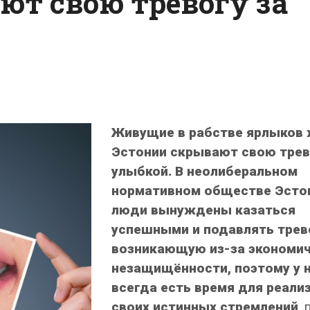
ют свою тревогу за
Живущие в рабстве ярлыков 
Эстонии скрывают свою трев
улыбкой. В неолиберальном
нормативном обществе Эсто
люди вынуждены казаться
успешными и подавлять трев
возникающую из-за экономи
незащищённости, поэтому у н
всегда есть время для реали
своих истинных стремлений
,