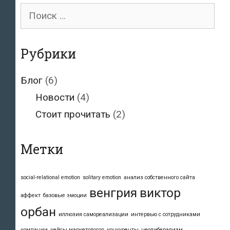
Поиск
для:
Рубрики
Блог
(6)
Новости
(4)
Стоит прочитать
(2)
Метки
social-relational emotion
solitary emotion
анализ собственного сайта
венгрия
виктор
аффект
базовые эмоции
орбан
иллюзия самореализации
интервью с сотрудниками
компании
кейсы маркетологов
конкуренты
неолиберализм