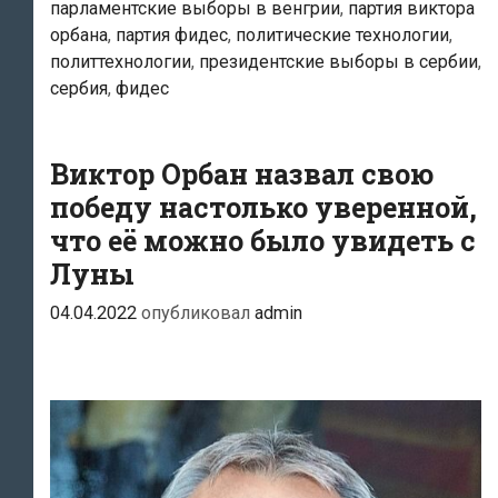
парламентские выборы в венгрии
,
партия виктора
президентских
орбана
,
партия фидес
,
политические технологии
,
выборах
политтехнологии
,
президентские выборы в сербии
,
в
сербия
,
фидес
Сербии
и
Виктор Орбан назвал свою
Виктора
Орбана
победу настолько уверенной,
на
что её можно было увидеть с
парламентских
Луны
выборах
04.04.2022
опубликовал
admin
в
Венгрии
стала
«скандальной»
для
Запада