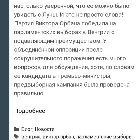
настолько уверенной, что её можно было
увидеть с Луны. И это не просто слова!
Партия Виктора Орбана победила на
парламентских выборах в Венгрии с
подавляющим преимуществом. У
объединённой оппозиции после
сокрушительного поражения есть много
вопросов для обсуждения, хотя, по словам
её кандидата в премьер-министры,
предвыборная кампания была проведена
правильно.
Виктор
Подробнее
Орбан
назвал
Рубрики
Блог
,
Новости
свою
Метки
венгрия
,
виктор орбан
,
парламентские выборы