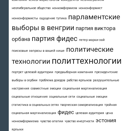
неолиберальное общество
нонкомформизм
нонконформист
парламентские
нонконформисты
ощущение тупика
выборы в венгрии
партия виктора
партия фидес
орбана
петер марки-зай
политические
поисковые запросы в вашей нише
политтехнологии
технологии
портрет целевой аудитории
предвыборная кампания
президентские
выборы в сербии
проблема доходов
рабство ярлыков
разрушительные
настроения
совместные эмоции
социальная маргинализация
социальные отношения
социальные сети
социальные эмоции
статистика в социальных сетях
творческая самореализация
тройная
фидес
социальная маргинализация
целевая аудитория
цена
эстония
нонкомформизма
чувство апатии
чувство инертности
ярлыки