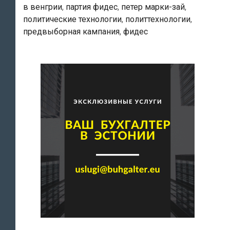
в венгрии
,
партия фидес
,
петер марки-зай
,
победу
политические технологии
,
политтехнологии
,
настолько
предвыборная кампания
,
фидес
уверенной,
что
её
можно
было
увидеть
с
Луны