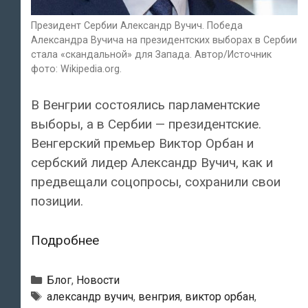
Президент Сербии Александр Вучич. Победа
Александра Вучича на президентских выборах в Сербии
стала «скандальной» для Запада. Автор/Источник
фото: Wikipedia.org.
В Венгрии состоялись парламентские
выборы, а в Сербии — президентские.
Венгерский премьер Виктор Орбан и
сербский лидер Александр Вучич, как и
предвещали соцопросы, сохранили свои
позиции.
Победа
Подробнее
Александра
Вучича
Рубрики
Блог
,
Новости
на
Метки
александр вучич
,
венгрия
,
виктор орбан
,